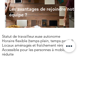
Les avantages de rejoindre notre
équipe ?
Statut de travailleur.euse autonome
Horaire flexible (temps plein, temps partiel)
Locaux aménagés et fraîchement rénovés
Accessible pour les personnes à mobilité
réduite
Intervision 1x par mois
Référencement sur le site de la clinique
Logiciel de tenu de dossier (Psylio)
Gestion des rendez-vous en ligne
Ménage quotidien des locaux
CLINIQUE CONVERGENCE
S.E.N.C.
info@cliniqueconvergence.com
514-373-3899