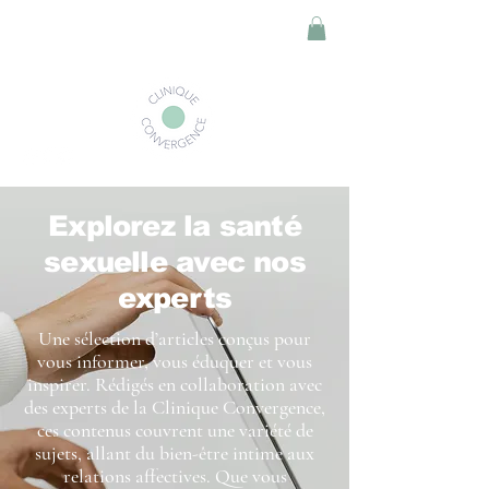
Explorez la santé
sexuelle avec nos
experts
Une sélection d’articles conçus pour
vous informer, vous éduquer et vous
inspirer. Rédigés en collaboration avec
des experts de la Clinique Convergence,
ces contenus couvrent une variété de
sujets, allant du bien-être intime aux
relations affectives. Que vous