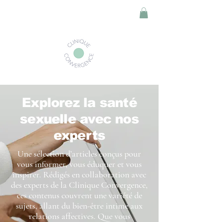
Explorez la santé
sexuelle avec nos
experts
Une sélection d’articles conçus pour
vous informer, vous éduquer et vous
inspirer. Rédigés en collaboration avec
des experts de la Clinique Convergence,
ces contenus couvrent une variété de
sujets, allant du bien-être intime aux
relations affectives. Que vous