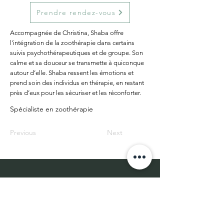
Prendre rendez-vous
Accompagnée de Christina, Shaba offre
l'intégration de la zoothérapie dans certains
suivis psychothérapeutiques et de groupe. Son
calme et sa douceur se transmette à quiconque
autour d’elle. Shaba ressent les émotions et
prend soin des individus en thérapie, en restant
près d’eux pour les sécuriser et les réconforter.
Spécialiste en zoothérapie
Previous
Next
CLINIQUE CONVERGENCE
S.E.N.C.
info@cliniqueconvergence.com
514-373-3899