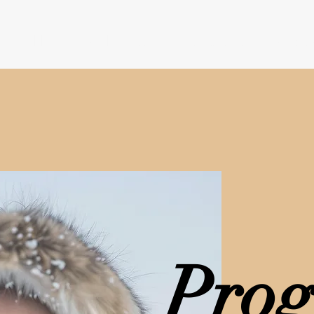
ionnel.le
La clinique
Prendre rendez-vou
Pro