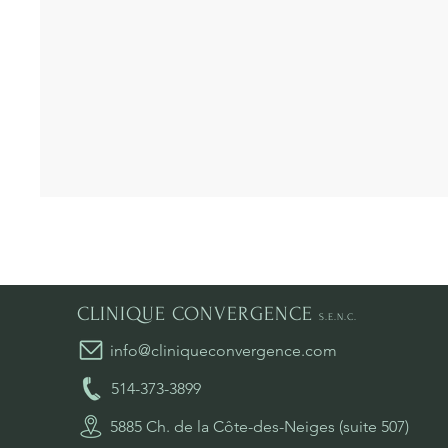
CLINIQUE CONVERGENCE
S.E.N.C.
info@cliniqueconvergence.com
514-373-3899
5885 Ch. de la Côte-des-Neiges (suite 507)