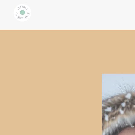
Client.e
Profess