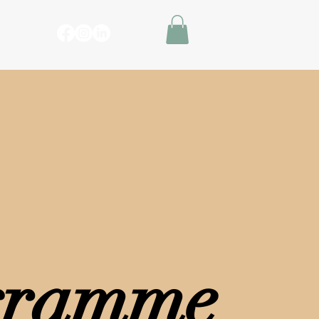
s
gramme