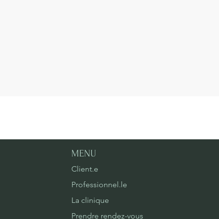
MENU
Client.e
Professionnel.le
La clinique
Prendre rendez-vous